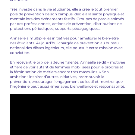
Très investie dans la vie étudiante, elle a créé le tout premier
pôle de prévention de son campus, dédié à la santé physique et
mentale lors des événements festifs. Groupes de parole animés
par des professionnels, actions de prévention, distributions de
protections périodiques, supports pédagogiques…
Annaëlle a multiplié les initiatives pour améliorer le bien-être
des étudiants. Aujourd’hui chargée de prévention au bureau
national des élèves ingénieurs, elle poursuit cette mission avec
conviction.
En recevant le prix de la Jeune Talente, Annaëlle se dit « motivée
et fière de voir autant de femmes mobilisées pour le progrès et
la féminisation de métiers encore très masculins. » Son
ambition : inspirer d’autres initiatives, promouvoir la
prévention, encourager l’engagement collectif et montrer que
l’ingénierie peut aussi rimer avec bienveillance et responsabilité.